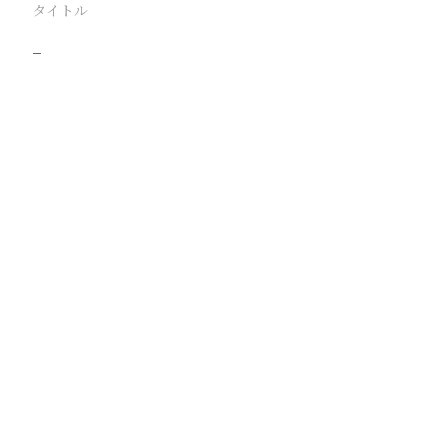
タイトル
−
駅
路線
撮影年月
撮影者