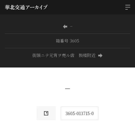
−
箱番号 3605
街頭ニテ元宵ヲ売ル店 鼓楼附近
−
3605-013715-0