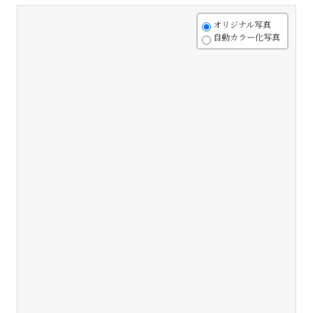
+
オリジナル写真
自動カラー化写真
-