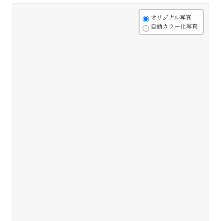
+
オリジナル写真
自動カラー化写真
-