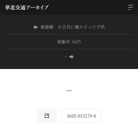
東嶽廟 お正月に着かざった子供
箱番号 3605
−
−
3605-013279-0