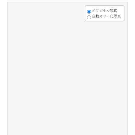
+
オリジナル写真
自動カラー化写真
-