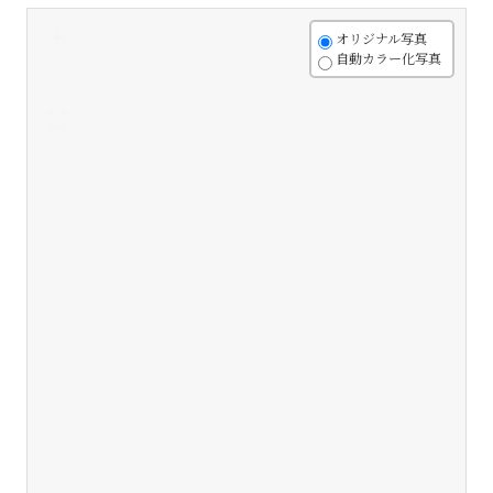
+
オリジナル写真
自動カラー化写真
-