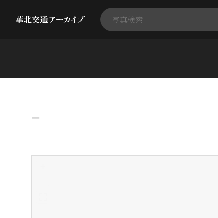
−
+
-