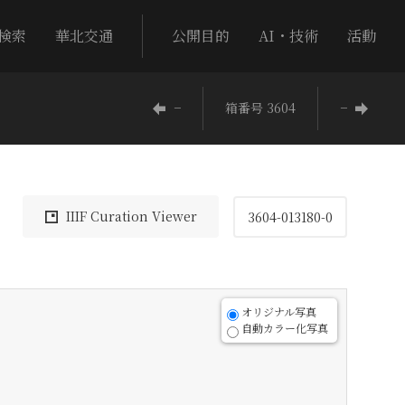
検索
華北交通
公開目的
AI・技術
活動
−
箱番号 3604
−
IIIF Curation Viewer
3604-013180-0
オリジナル写真
自動カラー化写真