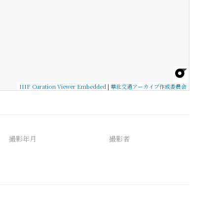
IIIF Curation Viewer Embedded
|
華北交通アーカイブ作成委員会
撮影年月
撮影者
備考