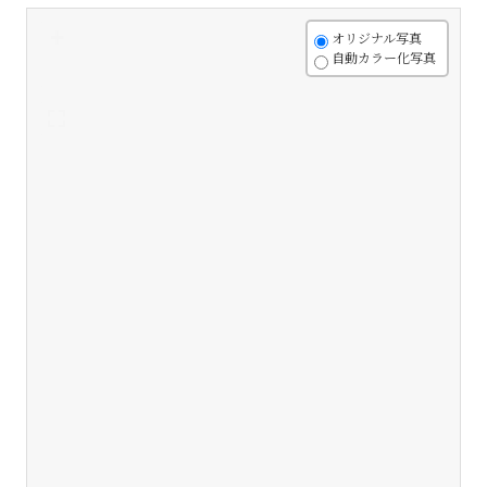
+
オリジナル写真
自動カラー化写真
-