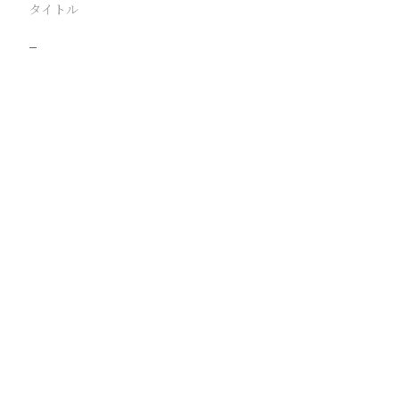
タイトル
−
駅
路線
撮影年月
撮影者