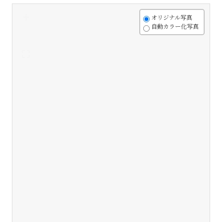
+
オリジナル写真
自動カラー化写真
-