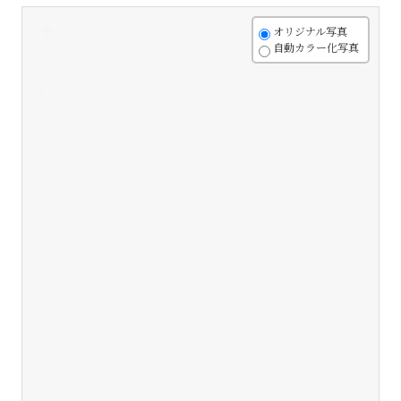
+
オリジナル写真
自動カラー化写真
-