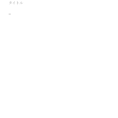
タイトル
−
駅
路線
撮影年月
撮影者