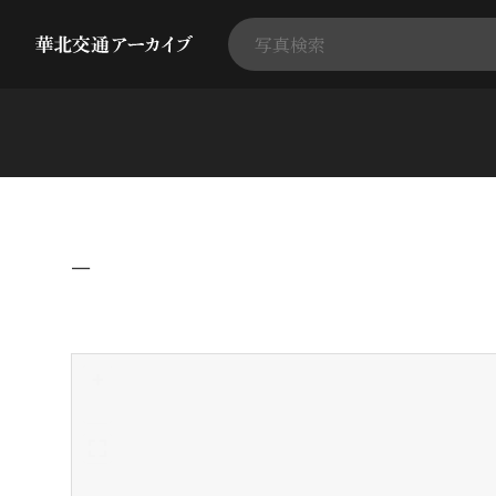
−
+
-