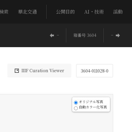
検索
華北交通
公開目的
AI・技術
活動
−
箱番号 3604
−
IIIF Curation Viewer
3604-011028-0
オリジナル写真
自動カラー化写真