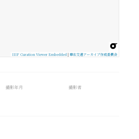
IIIF Curation Viewer Embedded
|
華北交通アーカイブ作成委員会
撮影年月
撮影者
備考