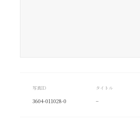
写真ID
タイトル
3604-011028-0
−
分類番号
検閲印