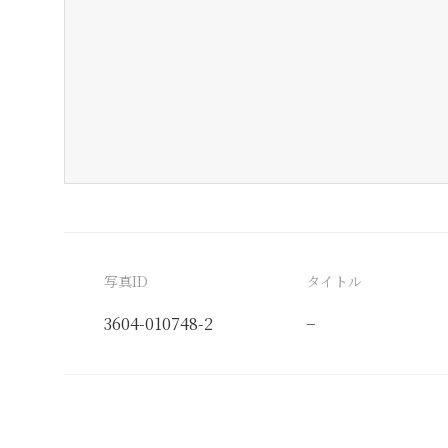
写真ID
タイトル
3604-010748-2
−
分類番号
検閲印