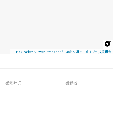
IIIF Curation Viewer Embedded
|
華北交通アーカイブ作成委員会
撮影年月
撮影者
備考