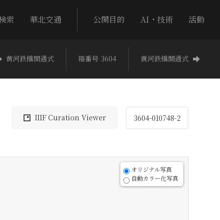
検索
華北交通
公開目的
AI・技術
活動
黄河鉄橋開通式
箱番号 3604
黄河鉄橋開通式
IIIF Curation Viewer
3604-010748-2
オリジナル写真
自動カラー化写真