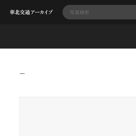
−
+
-