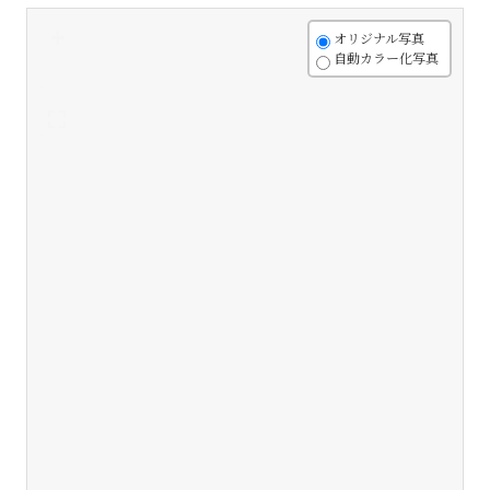
+
オリジナル写真
自動カラー化写真
-