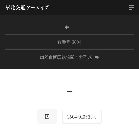
−
箱番号 3604
四郊自衛団総検閲・分列式
−
3604-010533-0