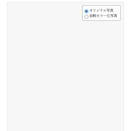
+
オリジナル写真
自動カラー化写真
-