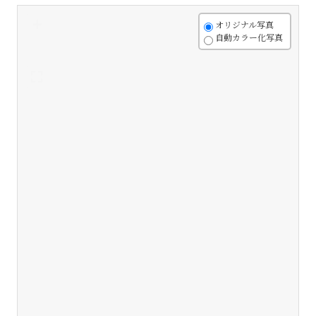
+
オリジナル写真
自動カラー化写真
-