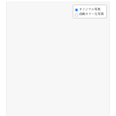
+
オリジナル写真
自動カラー化写真
-