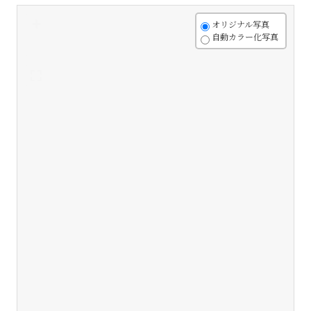
+
オリジナル写真
自動カラー化写真
-