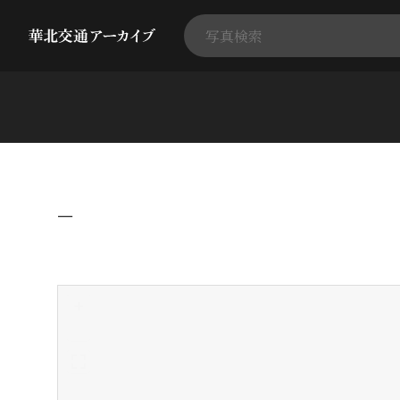
−
+
-