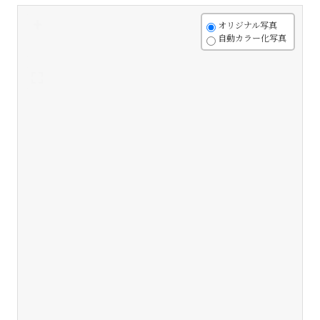
+
オリジナル写真
自動カラー化写真
-