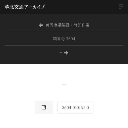
黄河橋梁架設・荷卸作業
箱番号 3604
−
−
3604-010157-0