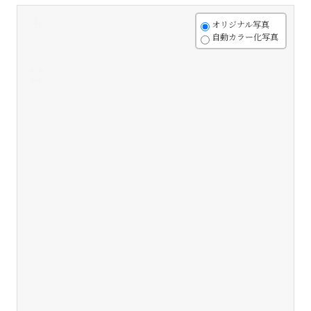
+
オリジナル写真
自動カラー化写真
-