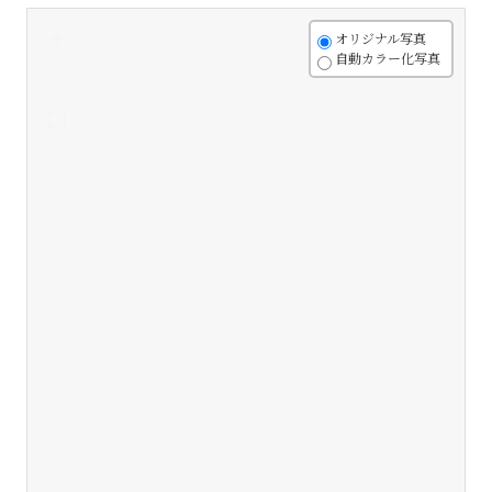
+
オリジナル写真
自動カラー化写真
-