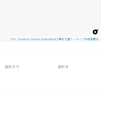
IIIF Curation Viewer Embedded
|
華北交通アーカイブ作成委員会
撮影年月
撮影者
備考