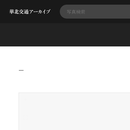
−
+
-