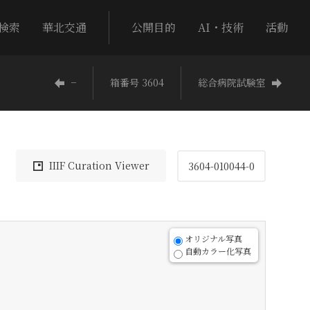
検索
華北交通
公開目的
AI・技術
活動
−
箱番号 3604
総合病院試験室
IIIF Curation Viewer
3604-010044-0
オリジナル写真
自動カラー化写真