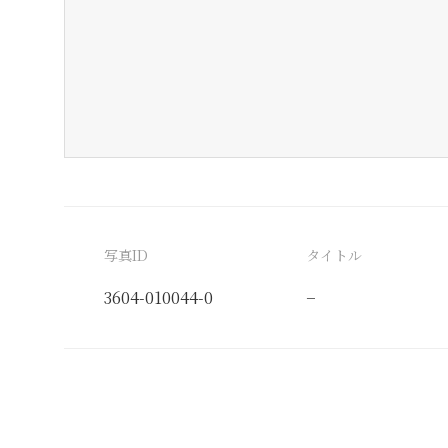
写真ID
タイトル
3604-010044-0
−
分類番号
検閲印