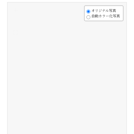
+
オリジナル写真
自動カラー化写真
-