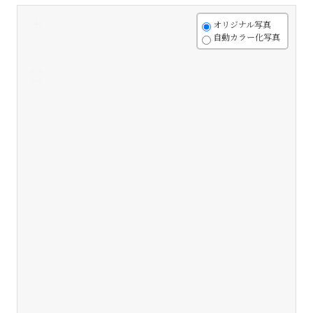
+
オリジナル写真
自動カラー化写真
-