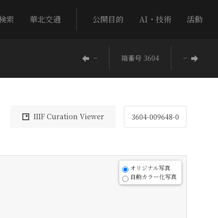
検索
華北交通
公開目的
AI・技術
活動
−
箱番号 3604
−
IIIF Curation Viewer
3604-009648-0
オリジナル写真
自動カラー化写真