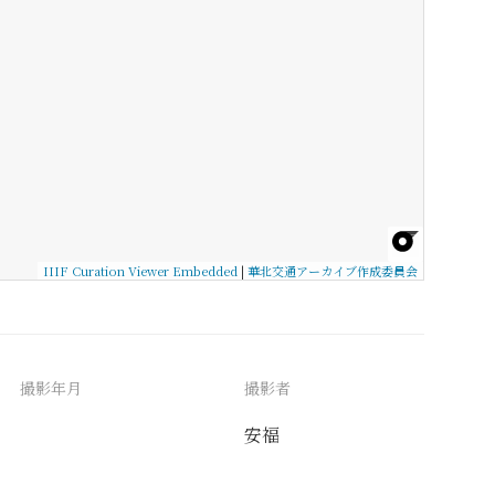
IIIF Curation Viewer Embedded
|
華北交通アーカイブ作成委員会
撮影年月
撮影者
安福