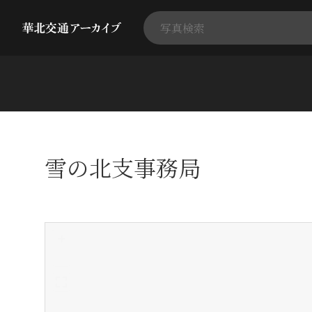
雪の北支事務局
+
-