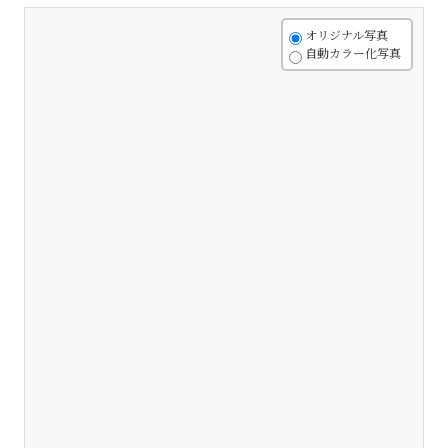
+
オリジナル写真
自動カラー化写真
-