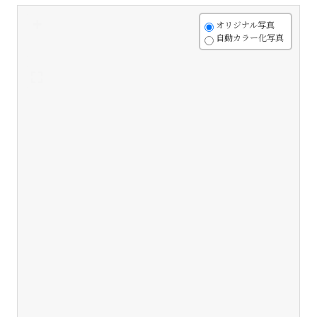
+
オリジナル写真
自動カラー化写真
-