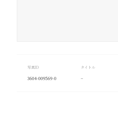
写真ID
タイトル
3604-009569-0
−
分類番号
検閲印