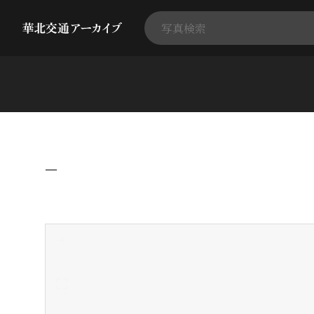
−
+
-