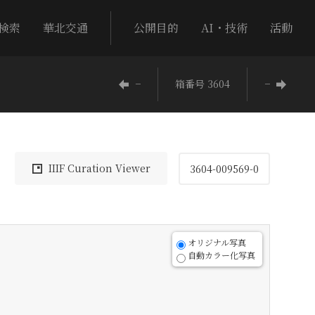
検索
華北交通
公開目的
AI・技術
活動
−
箱番号 3604
−
IIIF Curation Viewer
3604-009569-0
オリジナル写真
自動カラー化写真