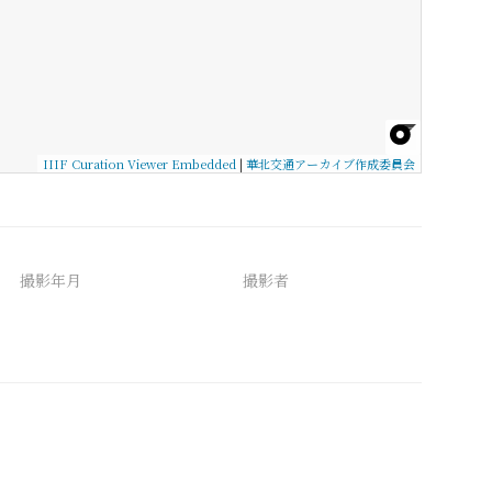
IIIF Curation Viewer Embedded
|
華北交通アーカイブ作成委員会
撮影年月
撮影者
備考