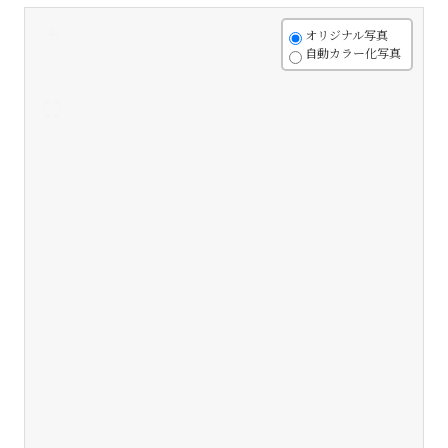
+
オリジナル写真
自動カラー化写真
-