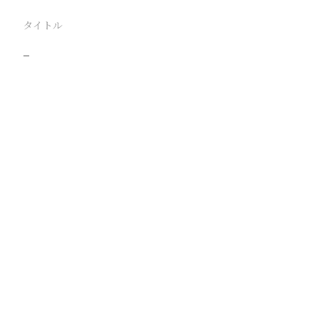
タイトル
−
駅
路線
撮影年月
撮影者