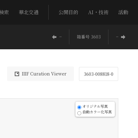
検索
華北交通
公開目的
AI・技術
活動
−
箱番号 3603
−
IIIF Curation Viewer
3603-008818-0
オリジナル写真
自動カラー化写真