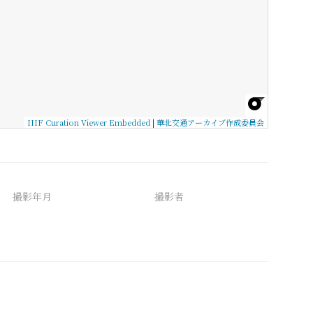
IIIF Curation Viewer Embedded
|
華北交通アーカイブ作成委員会
撮影年月
撮影者
備考