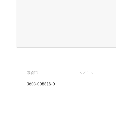
写真ID
タイトル
3603-008818-0
−
分類番号
検閲印