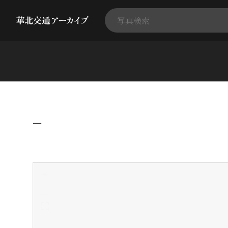
−
+
-