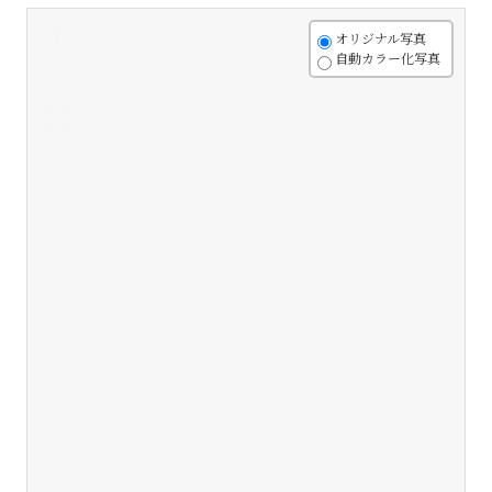
+
オリジナル写真
自動カラー化写真
-