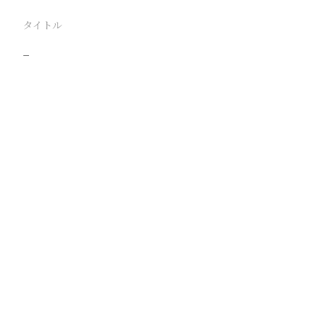
タイトル
−
駅
路線
撮影年月
撮影者