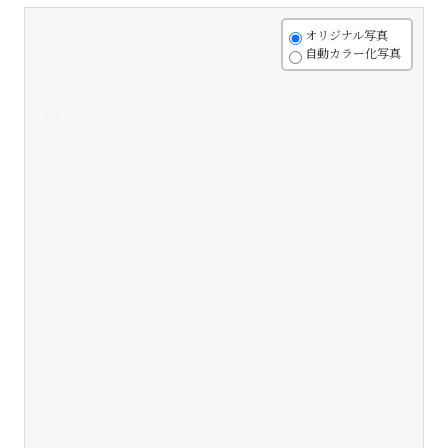
+
オリジナル写真
自動カラー化写真
-