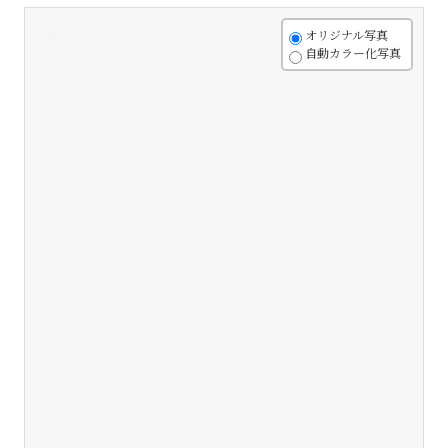
+
オリジナル写真
自動カラー化写真
-