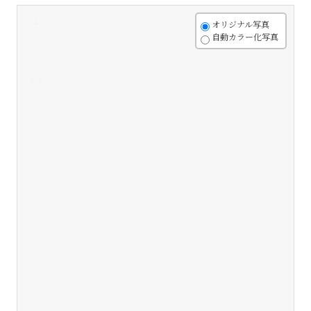
+
オリジナル写真
自動カラー化写真
-