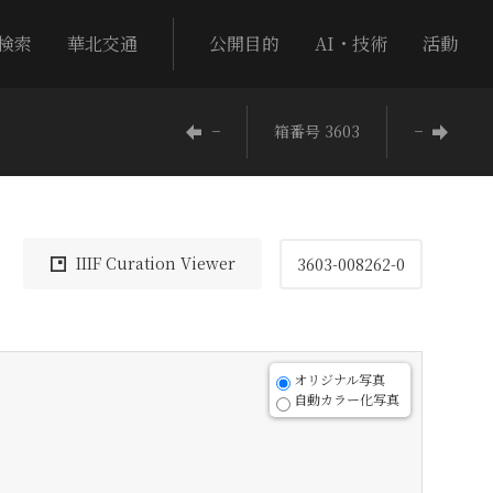
検索
華北交通
公開目的
AI・技術
活動
−
箱番号 3603
−
IIIF Curation Viewer
3603-008262-0
オリジナル写真
自動カラー化写真