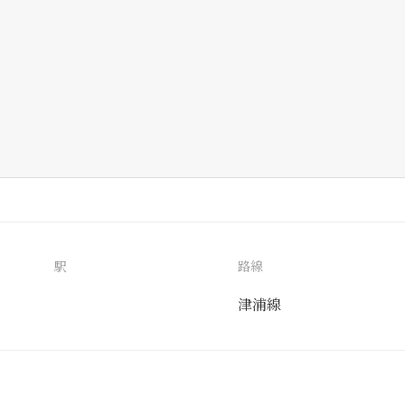
駅
路線
津浦線
送付先
使用目的