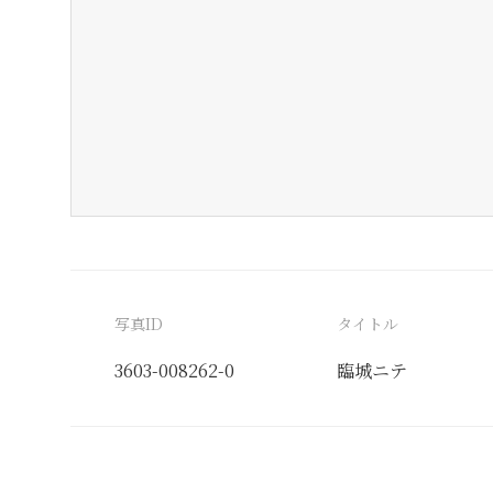
写真ID
タイトル
3603-008262-0
臨城ニテ
分類番号
検閲印