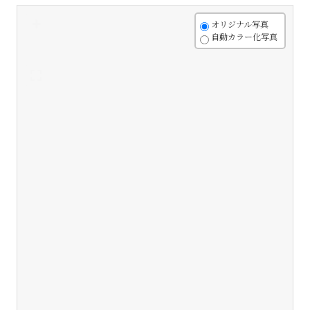
+
オリジナル写真
自動カラー化写真
-