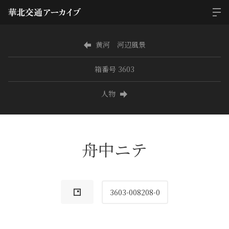
黄河 河辺風景
箱番号 3603
人物
舟中ニテ
3603-008208-0