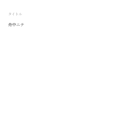
タイトル
舟中ニテ
駅
包頭
路線
京包線
大青山線
撮影年月
1938年12月