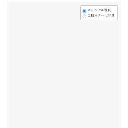
+
オリジナル写真
自動カラー化写真
-