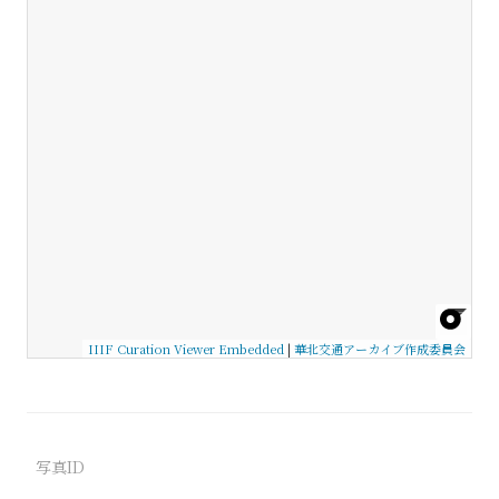
IIIF Curation Viewer Embedded
|
華北交通アーカイブ作成委員会
写真ID