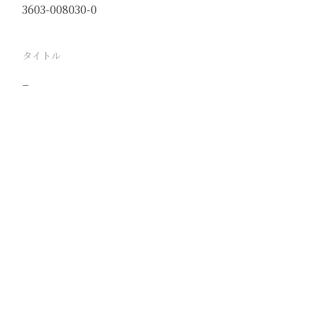
3603-008030-0
タイトル
−
駅
大同
路線
京包線
同蒲線
撮影年月