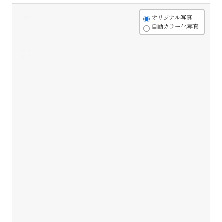
+
オリジナル写真
自動カラー化写真
-