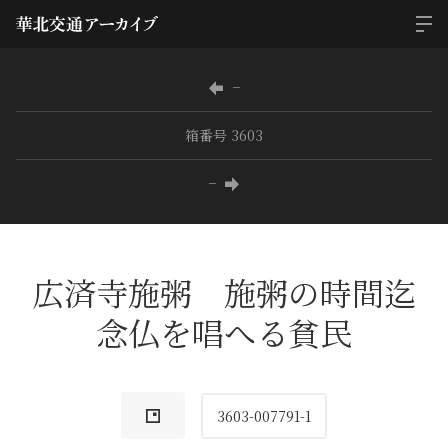
−
箱番号 3603
−
広済寺施粥 施粥の時間迄
念仏を唱へる貧民
3603-007791-1