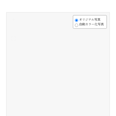
+
オリジナル写真
自動カラー化写真
-