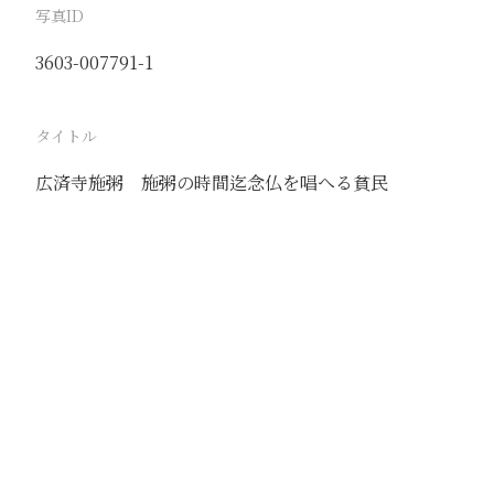
写真ID
3603-007791-1
タイトル
広済寺施粥 施粥の時間迄念仏を唱へる貧民
駅
北京
路線
京古線
京包線
大台線
通州東站線