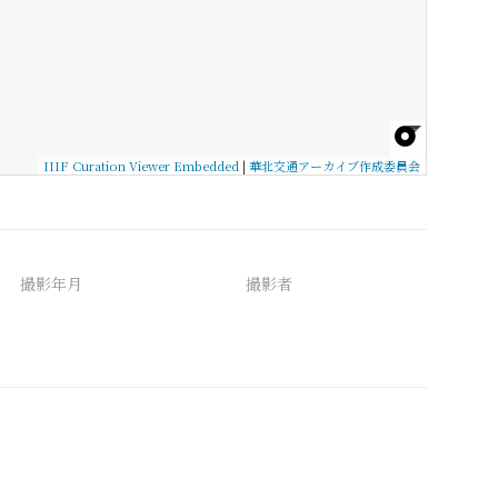
IIIF Curation Viewer Embedded
|
華北交通アーカイブ作成委員会
撮影年月
撮影者
備考