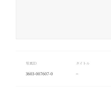
写真ID
タイトル
3603-007607-0
−
分類番号
検閲印