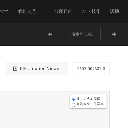
検索
華北交通
公開目的
AI・技術
活動
−
箱番号 3603
−
IIIF Curation Viewer
3603-007607-0
オリジナル写真
自動カラー化写真