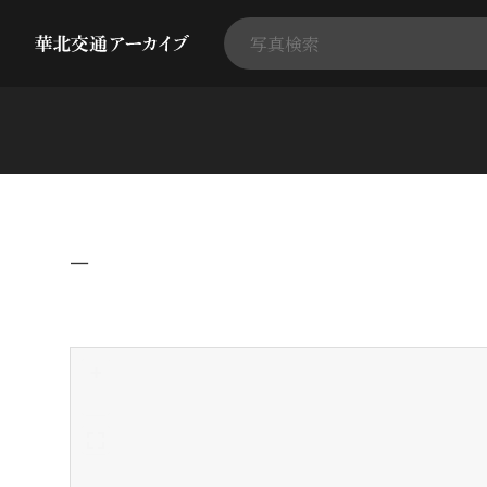
−
+
-