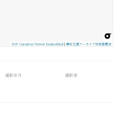
IIIF Curation Viewer Embedded
|
華北交通アーカイブ作成委員会
撮影年月
撮影者
備考