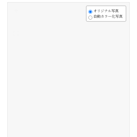
+
オリジナル写真
自動カラー化写真
-