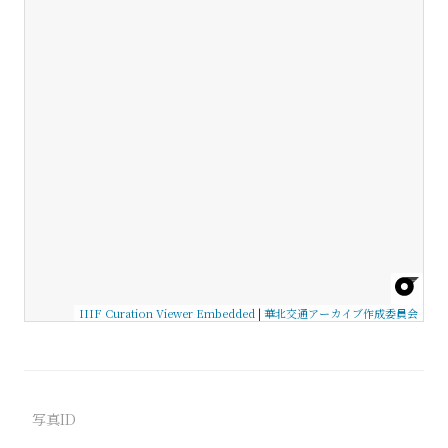
IIIF Curation Viewer Embedded
|
華北交通アーカイブ作成委員会
写真ID