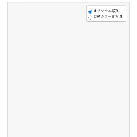
+
オリジナル写真
自動カラー化写真
-