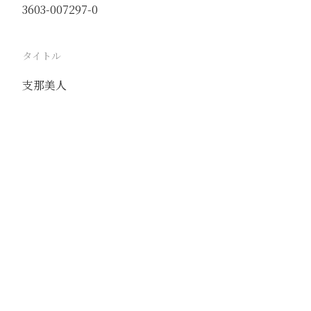
3603-007297-0
タイトル
支那美人
駅
北京
路線
京古線
京包線
大台線
通州東站線
撮影年月