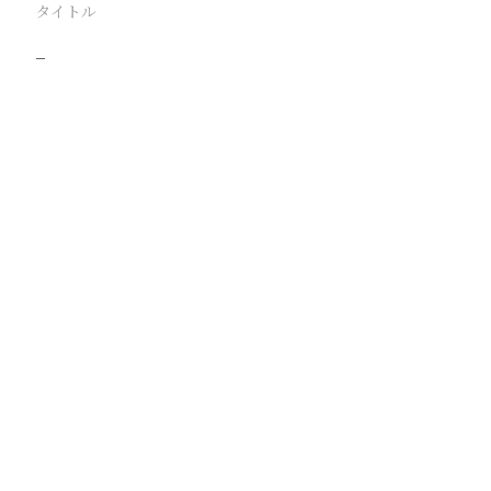
タイトル
−
駅
路線
撮影年月
撮影者