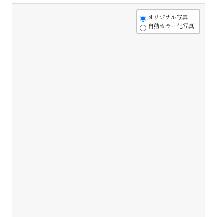
+
オリジナル写真
自動カラー化写真
-