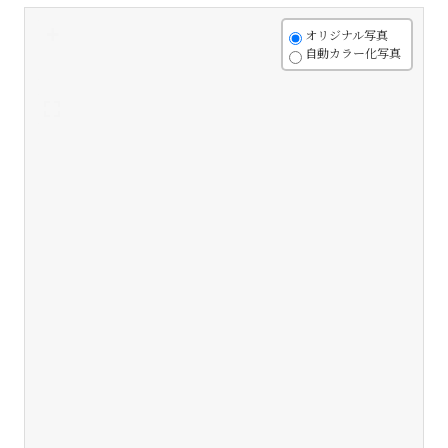
+
オリジナル写真
自動カラー化写真
-