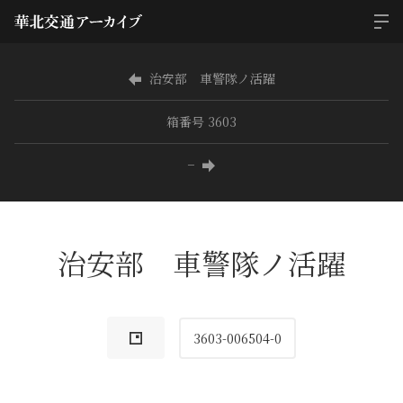
治安部 車警隊ノ活躍
箱番号 3603
−
治安部 車警隊ノ活躍
3603-006504-0