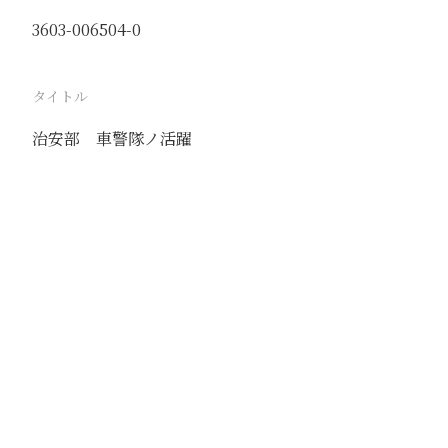
3603-006504-0
タイトル
治安部 車警隊ノ活躍
駅
北京
路線
京古線
京包線
大台線
通州東站線
撮影年月