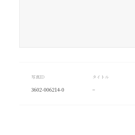
写真ID
タイトル
3602-006214-0
−
分類番号
検閲印