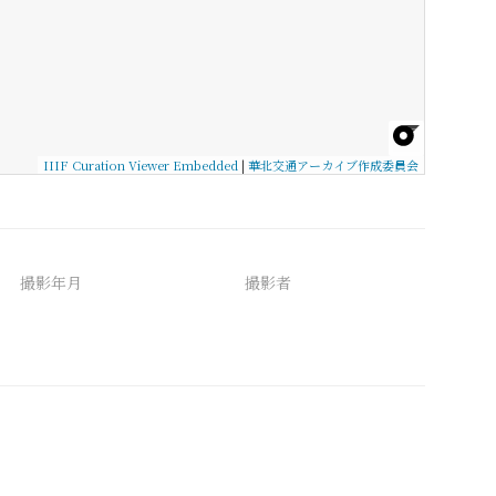
IIIF Curation Viewer Embedded
|
華北交通アーカイブ作成委員会
撮影年月
撮影者
備考