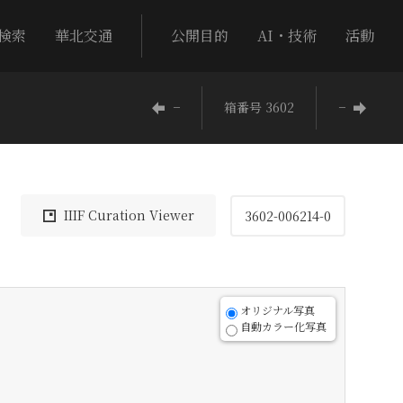
検索
華北交通
公開目的
AI・技術
活動
−
箱番号 3602
−
IIIF Curation Viewer
3602-006214-0
オリジナル写真
自動カラー化写真