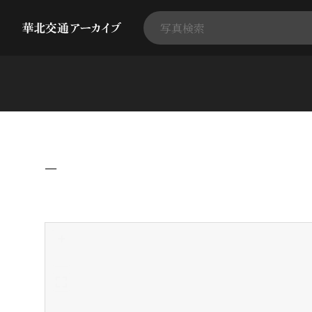
−
+
-