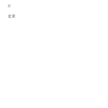
駅
北京
路線
京古線
京包線
大台線
通州東站線
撮影年月
1938年10月
撮影者
奥園