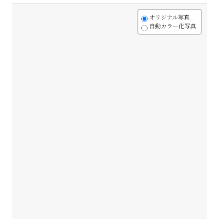
+
オリジナル写真
自動カラー化写真
-