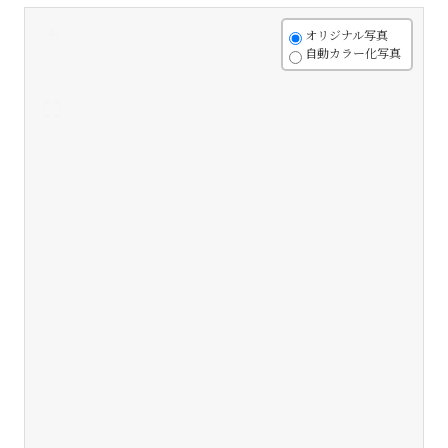
+
オリジナル写真
自動カラー化写真
-