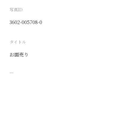
写真ID
3602-005708-0
タイトル
お面売り
駅
北京
路線
京古線
京包線
大台線
通州東站線