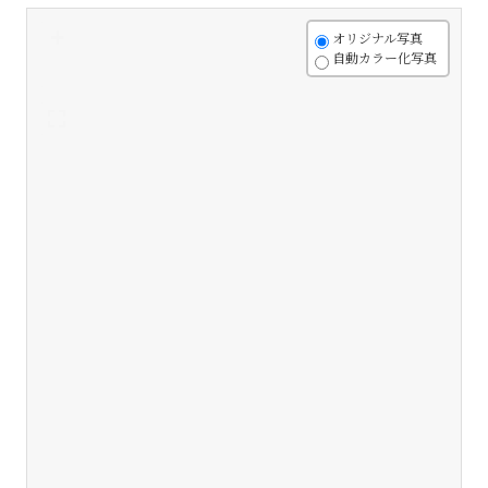
+
オリジナル写真
自動カラー化写真
-