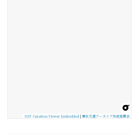
IIIF Curation Viewer Embedded
|
華北交通アーカイブ作成委員会