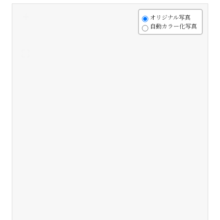
+
オリジナル写真
自動カラー化写真
-