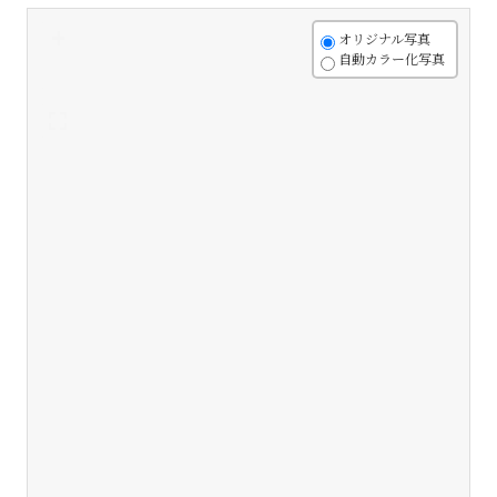
+
オリジナル写真
自動カラー化写真
-