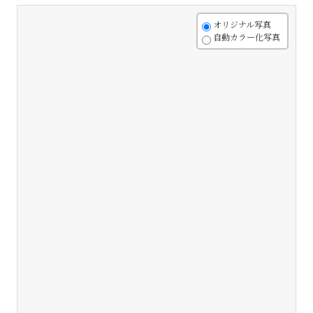
+
オリジナル写真
自動カラー化写真
-